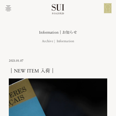
メイン コンテンツにスキップ
メ
ニ
ュ
ー
を
開
Information｜お知らせ
く
Archive
｜NEW ITEM 入荷｜
Information
2021.01.07
｜NEW ITEM 入荷｜