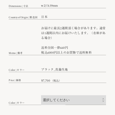
w25 h39mm
Dimensions | 寸法
日本
Country of Origin | 製造国
お届けに最長2週間頂く場合があります。通常
は1週間以内にお届けいたします。（在庫があ
る場合）
送料全国一律660円
税込6000円以上のお買物で送料無料
Memo | 備考
ブラック, 真鍮生地
Color | カラー
Price | 価格
¥
7,700
（税込）
Color | カラー