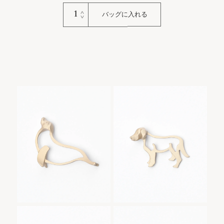
Cat
バッグに入れる
Tail
Scarf
Keyring
｜
し
っ
ぽ
マ
Sea Lion
Retriever
フ
Sea Lion Keyring｜アシカ
Retriever Keyring｜レトリバー
Keyring｜アシ
Keyring｜レト
ラ
カの商品一覧
リバーの商品一
ー
覧
個
Cat Stretch
Tiger Keyring｜
Cat Stretch Keyring｜ノビネコ
Tiger Keyring｜トラ
Keyring｜ノビ
トラの商品一覧