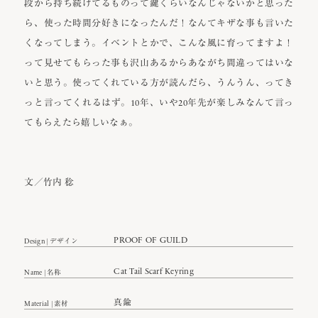
段から持ち続けてるものって鍵くらいなんじゃないかと思った
ら、使った時間分好きになったんだ！なんてキザな事も言いた
くなってしまう。イベントとかで、こんな風に育ってますよ！
って見せてもらった事も沢山あるからあながち間違ってはいな
いと思う。使ってくれている方が読んだら、うんうん、ってき
っと言ってくれるはず。10年、いや20年先が楽しみなんて言っ
てもらえたら嬉しいなぁ。
文／竹内 稔
PROOF OF GUILD
Design | デザイン
Cat Tail Scarf Keyring
Name | 名称
真鍮
Material | 素材