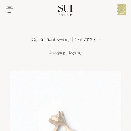
メイン コンテンツにスキップ
メ
ニ
ュ
ー
説明
追加情報
関連商品
を
開
Cat Tail Scarf Keyring｜しっぽマフラー
く
Shopping
Cat Tail Scarf Keyring｜しっぽマフラー
Keyring