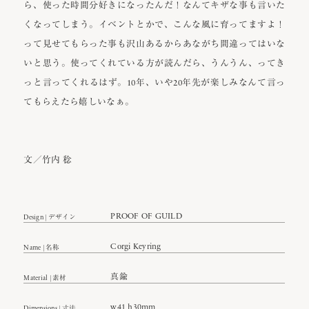
ら、使った時間分好きになったんだ！なんてキザな事も言いた
くなってしまう。イベントとかで、こんな風に育ってますよ！
って見せてもらった事も沢山あるからあながち間違ってはいな
いと思う。使ってくれている方が読んだら、うんうん、ってき
っと言ってくれるはず。10年、いや20年先が楽しみなんて言っ
てもらえたら嬉しいなぁ。
文／竹内 稔
PROOF OF GUILD
Design | デザイン
Corgi Keyring
Name | 名称
真鍮
Material | 素材
w41 h30mm
Dimensions | 寸法