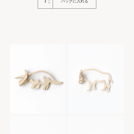
バッグに入れる
Keyring
｜
コ
ー
ギ
ー
個
Triceratops
Buffalo Keyring
Triceratops Keyring｜トリケラ
Buffalo Keyring｜バッファロー
Keyring｜トリ
｜バッファロー
ケラの商品一覧
の商品一覧
Dachshund
Tiger Keyring｜
Dachshund Keyring｜ダック
Tiger Keyring｜トラ
Keyring｜ダッ
トラの商品一覧
ス
クスの商品一覧