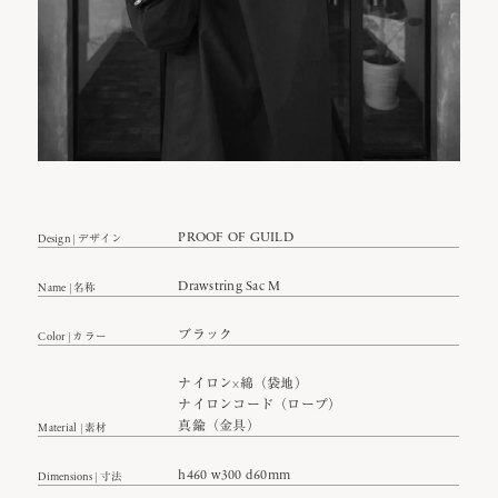
PROOF OF GUILD
Design | デザイン
Drawstring Sac M
Name | 名称
ブラック
Color | カラー
ナイロン×綿（袋地）
ナイロンコード（ロープ）
真鍮（金具）
Material | 素材
h460 w300 d60mm
Dimensions | 寸法