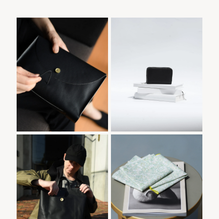
Hem 170の商品
TEMBEA MINI
Hem 170
TEMBEA MINI ZIP ｜
一覧
ZIP ｜GOAT ×
GOAT × SILVER
SILVERの商品一
覧
Oval 2way Bag
Handkerchief｜
Oval 2way Bag M｜BLACK
Handkerchief｜Sankirai｜山
M｜BLACKの商
Sankirai｜山帰
帰来
品一覧
来の商品一覧