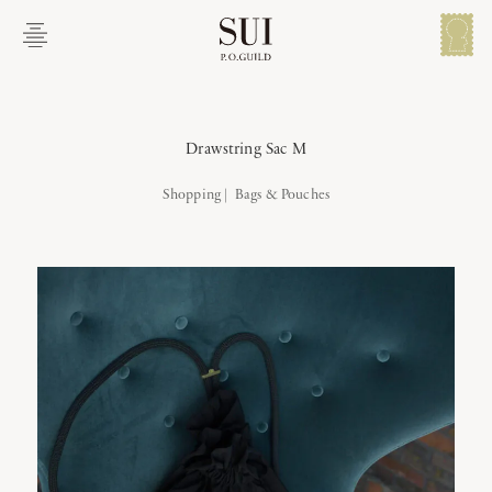
メイン コンテンツにスキップ
メ
ニ
ュ
ー
説明
関連商品
を
開
Drawstring Sac M
く
Shopping
Drawstring Sac M
Bags & Pouches