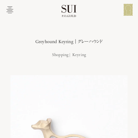
メイン コンテンツにスキップ
メ
ニ
ュ
ー
説明
追加情報
関連商品
を
開
Greyhound Keyring｜グレーハウンド
く
Shopping
Greyhound Keyring｜グレーハウンド
Keyring