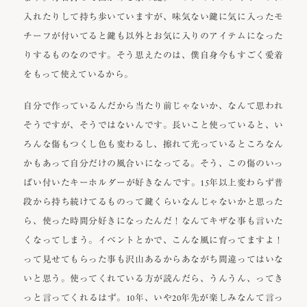
入れたりして持ち歩いていますが、味気ない鍵に気に入ったモ
チーフが付いてると鍵も以外とお気に入りのアイテムになった
りするものなのです。そう思えたのは、僕自身今もすごく愛着
をもって使えているから。
自分で作っているんだから当たり前じゃないか、なんて思われ
そうですが、そうではないんです。長いこと使っていると、い
ろんな傷もつくし色も変わるし、擦れて光っているところなん
かもあって自分だけの風合いになってる。そう、この傷のいっ
ぱい付いたキーホルダーが好きなんです。15年以上変わらず普
段から持ち続けてるものって鍵くらいなんじゃないかと思った
ら、使った時間分好きになったんだ！なんてキザな事も言いた
くなってしまう。イベントとかで、こんな風に育ってますよ！
って見せてもらった事も沢山あるからあながち間違ってはいな
いと思う。使ってくれている方が読んだら、うんうん、ってき
っと言ってくれるはず。10年、いや20年先が楽しみなんて言っ