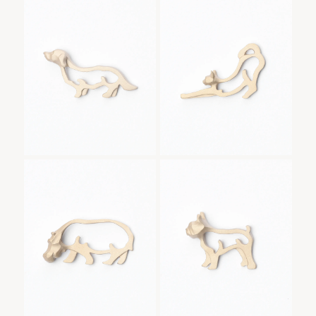
Dachshund Keyring｜ダック
Cat Stretch Keyring｜ノビネコ
Keyring｜ダッ
Keyring｜ノビ
個
ス
クスの商品一覧
ネコの商品一覧
Hippo Keyring｜
Boston Terrier
Hippo Keyring｜カバ
Boston Terrier Keyring｜ボス
カバの商品一覧
Keyring｜ボス
トンテリア
トンテリアの商
品一覧