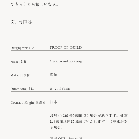
てもらえたら嬉しいなぁ。
文／竹内 稔
PROOF OF GUILD
Design | デザイン
Greyhound Keyring
Name | 名称
真鍮
Material | 素材
w42 h38mm
Dimensions | 寸法
日本
Country of Origin | 製造国
お届けに最長2週間頂く場合があります。通常
は1週間以内にお届けいたします。（在庫があ
る場合）