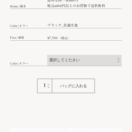
送料全国一律660円
税込6000円以上のお買物で送料無料
Memo | 備考
ブラック, 真鍮生地
Color | カラー
Price | 価格
¥
7,700
（税込）
Color | カラー
Greyhound
バッグに入れる
Keyring
｜
グ
レ
ー
ハ
ウ
ン
Dachshund
Cat Stretch
ド