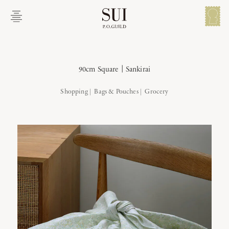
メイン コンテンツにスキップ
メ
ニ
ュ
ー
説明
関連商品
を
開
90cm Square｜Sankirai
く
Shopping
90cm Square｜Sankirai
Bags & Pouches
Grocery