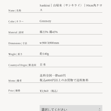
Sankirai｜山帰来（サンキライ）｜90cm角クロ
ス
Name | 名称
Greenery
Color | カラー
麻55% 綿45%
Material | 素材
w900 h900mm
Dimensions | 寸法
約140g
Weight | 重さ
日本
Country of Origin | 製造国
送料全国一律660円
税込6000円以上のお買物で送料無料
Memo | 備考
Price | 価格
¥
3,960
（税込）