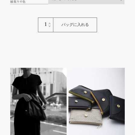
縁取りの色
90cm
バッグに入れる
Square
｜
Sankirai
個
Carry Sacの商品
Flap Pouch
Carry Sac
Flap Pouch 170mm |
一覧
170mm | Limited
Limited Colour
Colourの商品一
覧