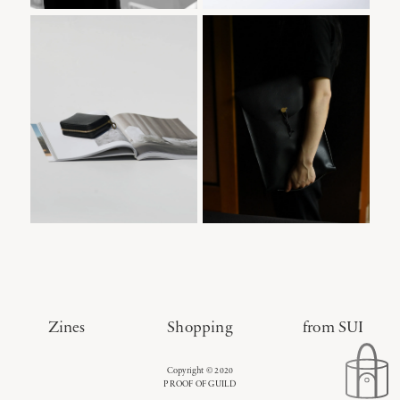
TEMBEA MINI
Hem 360の商品
TEMBEA MINI ZIP ｜
Hem 360
ZIP ｜GOATの
一覧
GOAT
商品一覧
Zines
Shopping
from SUI
Copyright © 2020
PROOF OF GUILD